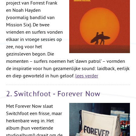
project van Forrest Frank
en Noah Hayden
(voormalig bandlid van
Mission Six). De twee
vrienden en surfers vonden
elkaar in vroege sessies op
zee, nog voor het
gezinsleven begon. Die
momenten – surfers noemen het ‘dawn patrol’ – vormden
de inspiratie voor hun gezamenlijke sound: laidback, eerlijk
en diep geworteld in hun geloof.
lees verder
2. Switchfoot - Forever Now
Met Forever Now slaat
Switchfoot een frisse, maar
herkenbare weg in. Het
album (hun veertiende
studioalbum!) draait om de