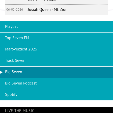
Josiah Queen - Mt. Zion
06-02-2026
Playlist
Top Seven FM
Jaaroverzicht 2025
Track Seven
Big Seven
Big Seven Podcast
Spotify
LIVE THE MUSIC