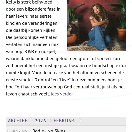
Kelly is sterk beïnvloed
door een bijzondere fase in
haar leven: haar eerste
kind en de veranderingen
die daarbij komen kijken.
Die persoonlijke verhalen
vertalen zich naar een mix
van pop, R&B en gospel,
waarin dankbaarheid en geloof een grote rol spelen. Tori
zelf noemt het een rustige plaat waarin de boodschap extra
ruimte krijgt. Voor de release van het album verschenen de
eerste singles “Control” en “Dive”. In deze nummers hoor je
hoe Tori haar vertrouwen op God centraal stelt, juist als het
leven chaotisch voelt.
lees verder
ARCHIEF
2026
FEBRUARI
Bodie - No Skips
06-02-2026