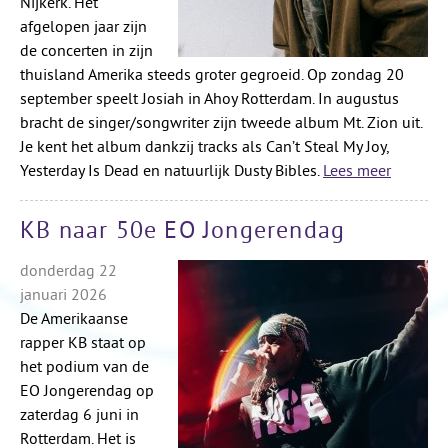
Nijkerk. Het
afgelopen jaar zijn
de concerten in zijn
thuisland Amerika steeds groter gegroeid. Op zondag 20
september speelt Josiah in Ahoy Rotterdam. In augustus
bracht de singer/songwriter zijn tweede album Mt. Zion uit.
Je kent het album dankzij tracks als Can’t Steal My Joy,
Yesterday Is Dead en natuurlijk Dusty Bibles.
Lees meer
KB naar 50e EO Jongerendag
donderdag 22
januari 2026
De Amerikaanse
rapper KB staat op
het podium van de
EO Jongerendag op
zaterdag 6 juni in
Rotterdam. Het is