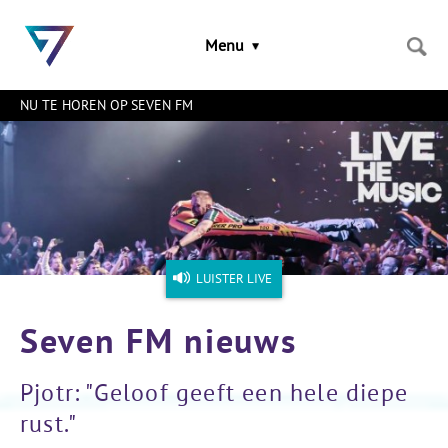
Sla
links
Menu
over
Spring
naar
NU TE HOREN OP SEVEN FM
de
inhoud
Naar
het
menu
LUISTER LIVE
Seven FM nieuws
Pjotr: "Geloof geeft een hele diepe
rust."