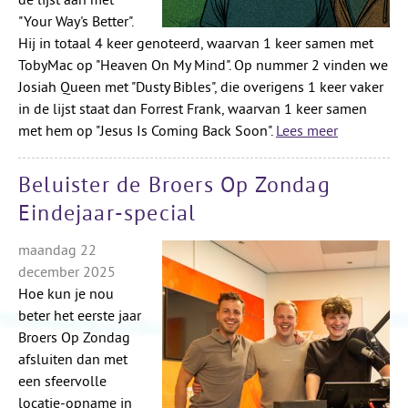
de lijst aan met
"Your Way's Better".
Hij in totaal 4 keer genoteerd, waarvan 1 keer samen met
TobyMac op "Heaven On My Mind". Op nummer 2 vinden we
Josiah Queen met "Dusty Bibles", die overigens 1 keer vaker
in de lijst staat dan Forrest Frank, waarvan 1 keer samen
met hem op "Jesus Is Coming Back Soon".
Lees meer
Beluister de Broers Op Zondag
Eindejaar-special
maandag 22
december 2025
Hoe kun je nou
beter het eerste jaar
Broers Op Zondag
afsluiten dan met
een sfeervolle
locatie-opname in