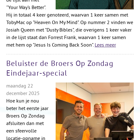
de lijst aan met
"Your Way's Better".
Hij in totaal 4 keer genoteerd, waarvan 1 keer samen met
TobyMac op "Heaven On My Mind". Op nummer 2 vinden we
Josiah Queen met "Dusty Bibles", die overigens 1 keer vaker
in de lijst staat dan Forrest Frank, waarvan 1 keer samen
met hem op "Jesus Is Coming Back Soon".
Lees meer
Beluister de Broers Op Zondag
Eindejaar-special
maandag 22
december 2025
Hoe kun je nou
beter het eerste jaar
Broers Op Zondag
afsluiten dan met
een sfeervolle
locatie-opname in