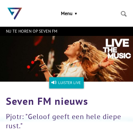
Sla
links
Menu
over
Spring
naar
NU TE HOREN OP SEVEN FM
de
inhoud
Naar
het
menu
LUISTER LIVE
Seven FM nieuws
Pjotr: "Geloof geeft een hele diepe
rust."