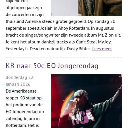
Nijkerk. Het
afgelopen jaar zijn
de concerten in zijn
thuisland Amerika steeds groter gegroeid. Op zondag 20
september speelt Josiah in Ahoy Rotterdam. In augustus
bracht de singer/songwriter zijn tweede album Mt. Zion uit.
Je kent het album dankzij tracks als Can’t Steal My Joy,
Yesterday Is Dead en natuurlijk Dusty Bibles.
Lees meer
KB naar 50e EO Jongerendag
donderdag 22
januari 2026
De Amerikaanse
rapper KB staat op
het podium van de
EO Jongerendag op
zaterdag 6 juni in
Rotterdam. Het is