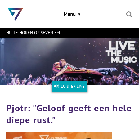
Sla
links
Menu
over
Spring
naar
NU TE HOREN OP SEVEN FM
de
inhoud
Naar
het
menu
LUISTER LIVE
Pjotr: "Geloof geeft een hele
diepe rust."