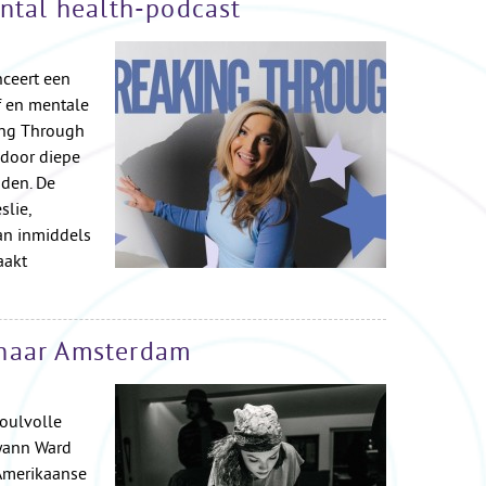
ntal health-podcast
ceert een
 en mentale
ing Through
 door diepe
den. De
slie,
an inmiddels
aakt
naar Amsterdam
oulvolle
Ryann Ward
Amerikaanse