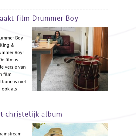
aakt film Drummer Boy
Drummer Boy
 King &
rummer Boy!
De film is
e versie van
n film
lbone is niet
 ook als
t christelijk album
mainstream