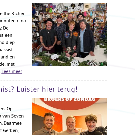
 the Richer
annuleerd na
y. De
na een
and diep
bassist
band en
de, met
.
Lees meer
st? Luister hier terug!
ers Op
a van Seven
en. Daarmee
t Gerben,