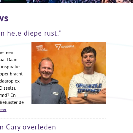
ws
en hele diepe rust."
ie: een
gaat Daan
inspiratie
pper bracht
 daarop ex-
issels).
rmd? En
Beluister de
eer
in Cary overleden