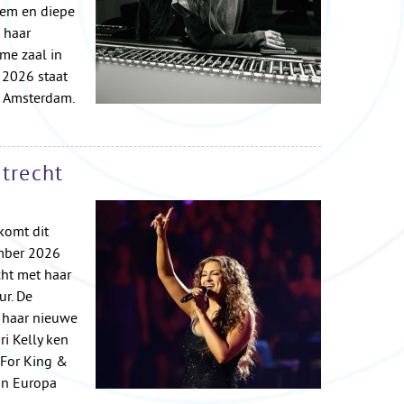
tem en diepe
 haar
me zaal in
 2026 staat
n Amsterdam.
Utrecht
komt dit
mber 2026
cht met haar
r. De
 haar nieuwe
ri Kelly ken
 For King &
 in Europa