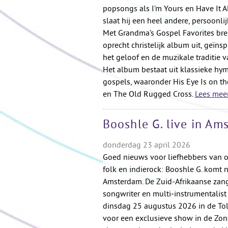
popsongs als I’m Yours en Have It A
slaat hij een heel andere, persoonlij
Met Grandma’s Gospel Favorites bre
oprecht christelijk album uit, geïns
het geloof en de muzikale traditie v
Het album bestaat uit klassieke hy
gospels, waaronder His Eye Is on t
en The Old Rugged Cross.
Lees mee
Booshle G. live in A
donderdag 23 april 2026
Goed nieuws voor liefhebbers van o
folk en indierock: Booshle G. komt 
Amsterdam. De Zuid-Afrikaanse zang
songwriter en multi‑instrumentalist
dinsdag 25 augustus 2026 in de Tol
voor een exclusieve show in de Zonz