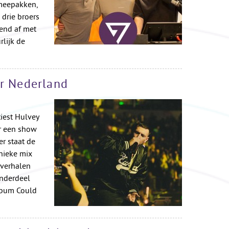
 meepakken,
drie broers
end af met
lijk de
ar Nederland
iest Hulvey
r een show
r staat de
unieke mix
 verhalen
onderdeel
lbum Could