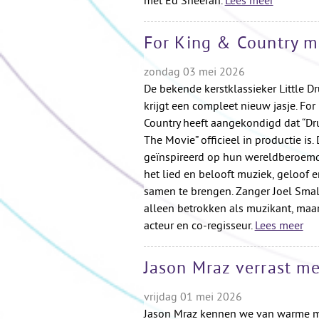
met Ed Sheeran.
Lees meer
For King & Country m
zondag 03 mei 2026
De bekende kerstklassieker Little 
krijgt een compleet nieuw jasje. For
Country heeft aangekondigd dat “D
The Movie” officieel in productie is. 
geïnspireerd op hun wereldberoemd
het lied en belooft muziek, geloof e
samen te brengen. Zanger Joel Smal
alleen betrokken als muzikant, maar
acteur en co-regisseur.
Lees meer
Jason Mraz verrast me
vrijdag 01 mei 2026
Jason Mraz kennen we van warme 