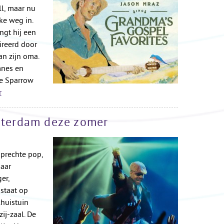
ll, maar nu
ke weg in.
ngt hij een
pireerd door
an zijn oma.
mnes en
he Sparrow
r
msterdam deze zomer
prechte pop,
naar
er,
 staat op
huistuin
ij‑zaal. De