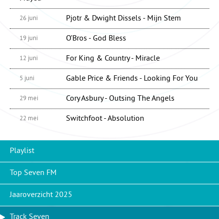
Pjotr & Dwight Dissels - Mijn Stem
26 juni
O’Bros - God Bless
19 juni
For King & Country - Miracle
12 juni
Gable Price & Friends - Looking For You
5 juni
Cory Asbury - Outsing The Angels
29 mei
Switchfoot - Absolution
22 mei
Playlist
Top Seven FM
Jaaroverzicht 2025
Track Seven