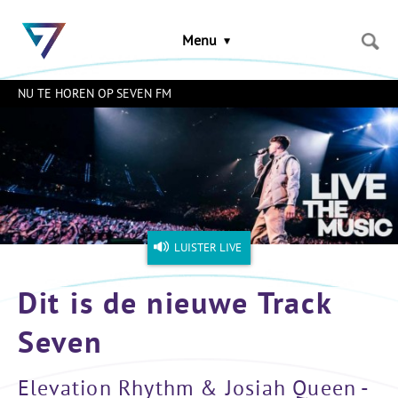
Sla
links
Menu
over
Spring
naar
NU TE HOREN OP SEVEN FM
de
inhoud
Naar
het
menu
LUISTER LIVE
Dit is de nieuwe Track
Seven
Elevation Rhythm & Josiah Queen -