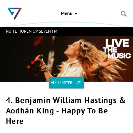
Sla
links
Menu
over
Spring
naar
NU TE HOREN OP SEVEN FM
de
inhoud
Naar
het
menu
LUISTER LIVE
4. Benjamin William Hastings &
Aodhán King - Happy To Be
Here