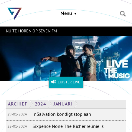
Sla
links
Menu
over
Spring
naar
NU TE HOREN OP SEVEN FM
de
inhoud
Naar
het
menu
LUISTER LIVE
ARCHIEF
2024
JANUARI
InSalvation kondigt stop aan
29-01-2024
Sixpence None The Richer reünie is
22-01-2024