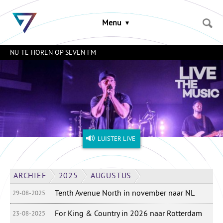
Sla
links
Menu
over
Spring
naar
NU TE HOREN OP SEVEN FM
de
inhoud
Naar
het
menu
LUISTER LIVE
ARCHIEF
2025
AUGUSTUS
Tenth Avenue North in november naar NL
29-08-2025
For King & Country in 2026 naar Rotterdam
23-08-2025