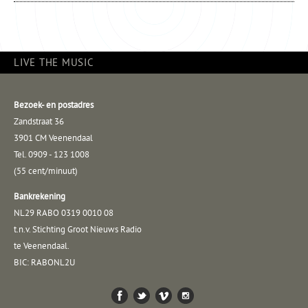
LIVE THE MUSIC
Bezoek- en postadres
Zandstraat 36
3901 CM Veenendaal
Tel. 0909 - 123 1008
(55 cent/minuut)
Bankrekening
NL29 RABO 0319 0010 08
t.n.v. Stichting Groot Nieuws Radio
te Veenendaal.
BIC: RABONL2U