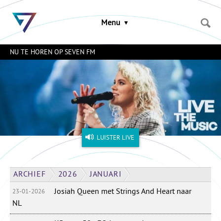
Sla
links
Menu
over
Spring
naar
NU TE HOREN OP SEVEN FM
de
inhoud
Naar
het
menu
LUISTER LIVE
ARCHIEF
2026
JANUARI
Josiah Queen met Strings And Heart naar
23-01-2026
NL