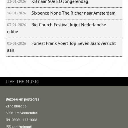
KB naar 50e EO Jongerendag
22-01-2026
Sixpence None The Richer naar Amsterdam
16-01-2026
Big Church Festival krijgt Nederlandse
03-01-2026
editie
Forrest Frank voert Top Seven Jaaroverzicht
01-01-2026
aan
LIVE THE MUSIC
Bezoek- en postadres
Zandstraat 36
3901 CM Veenendaal
Tel. 0909 - 123 1008
(55 cent/minuut)