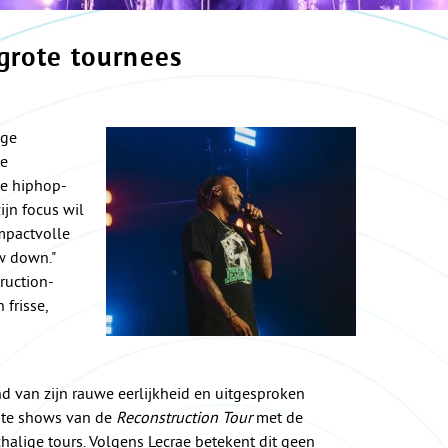
grote tournees
ige
te
ke hiphop-
ijn focus wil
mpactvolle
ow down."
truction-
frisse,
 van zijn rauwe eerlijkheid en uitgesproken
tste shows van de
Reconstruction Tour
met de
halige tours. Volgens Lecrae betekent dit geen