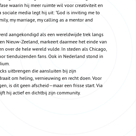
e waarin hij meer ruimte wil voor creativiteit en
sociale media legt hij uit: "God is inviting me to
ily, my marriage, my calling as a mentor and
 werd aangekondigd als een wereldwijde trek langs
ië en Nieuw-Zeeland, markeert daarmee het einde van
en over de hele wereld vulde. In steden als Chicago,
or tien­duizenden fans. Ook in Nederland stond in
dium.
cks uitbrengen die aansluiten bij zijn
draait om heling, vernieuwing en recht doen. Voor
en, is dit geen afscheid—maar een frisse start. Via
ft hij actief en dichtbij zijn community.