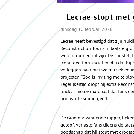
Lecrae stopt met 
dinsdag 10 februari 2026
Lecrae heeft bevestigd dat zijn huid
Reconstruction Tour zijn laatste gro
wereldtournee zal zijn. De christelij
icoon deelt op social media dat hij z
verleggen naar nieuwe muziek en i
projecten. "God is inviting me to sl
Tegelijkertijd dropt hij extra Recons
tracks—nieuw materiaal dat fans een 
hoopvolle sound geeft.
De Grammy-winnende rapper, bekend
geloof, verraste fans tijdens de laa
boodschap dat hij stopt met grootsc