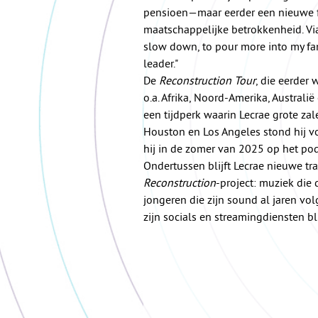
pensioen—maar eerder een nieuwe fas
maatschappelijke betrokkenheid. Via 
slow down, to pour more into my fam
leader."
De
Reconstruction Tour
, die eerder
o.a. Afrika, Noord-Amerika, Austral
een tijdperk waarin Lecrae grote zal
Houston en Los Angeles stond hij vo
hij in de zomer van 2025 op het po
Ondertussen blijft Lecrae nieuwe tra
Reconstruction
-project: muziek die 
jongeren die zijn sound al jaren volg
zijn socials en streamingdiensten blij