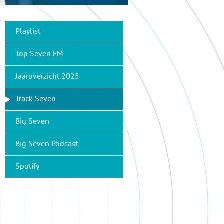
Playlist
Top Seven FM
Jaaroverzicht 2025
Track Seven
Big Seven
Big Seven Podcast
Spotify