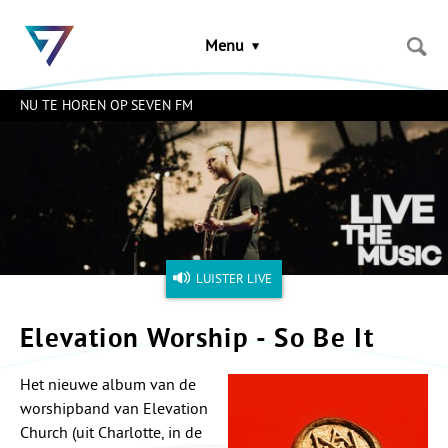
Sla
links
Menu
over
Spring
naar
NU TE HOREN OP SEVEN FM
de
inhoud
Naar
het
menu
LUISTER LIVE
Elevation Worship - So Be It
Het nieuwe album van de
worshipband van Elevation
Church (uit Charlotte, in de