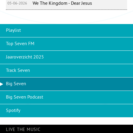
We The Kingdom - Dear Jesus
05-06-2026
Playlist
Top Seven FM
Jaaroverzicht 2025
Track Seven
Big Seven
Big Seven Podcast
Spotify
LIVE THE MUSIC