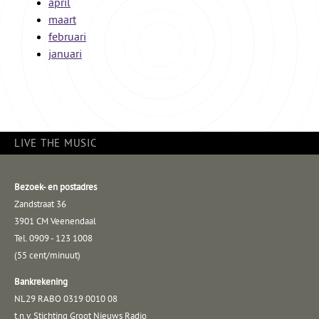
april
maart
februari
januari
LIVE THE MUSIC
Bezoek- en postadres
Zandstraat 36
3901 CM Veenendaal
Tel. 0909 - 123 1008
(55 cent/minuut)
Bankrekening
NL29 RABO 0319 0010 08
t.n.v. Stichting Groot Nieuws Radio