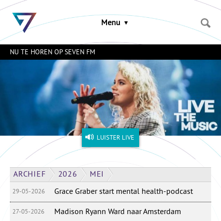
Sla
links
Menu
over
Spring
naar
NU TE HOREN OP SEVEN FM
de
inhoud
Naar
het
menu
LUISTER LIVE
ARCHIEF
2026
MEI
Grace Graber start mental health-podcast
29-05-2026
Madison Ryann Ward naar Amsterdam
27-05-2026