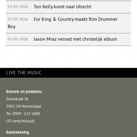
Tori Kelly komt naar Utrecht
12-05-2026
For King & Country maakt film Drummer
03-05-2026
Boy
Jason Mraz verrast met christelijk album
01-05-2026
LIVE THE MUSIC
Bezoek- en postadres
Zandstraat 36
3901 CM Veenendaal
Tel. 0909 - 123 1008
(55 cent/minuut)
Bankrekening