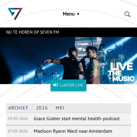
Sla
links
Menu
over
Spring
naar
NU TE HOREN OP SEVEN FM
de
inhoud
Naar
het
menu
LUISTER LIVE
ARCHIEF
2026
MEI
Grace Graber start mental health-podcast
29-05-2026
Madison Ryann Ward naar Amsterdam
27-05-2026