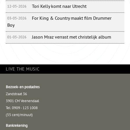
Tori Kelly komt naar Utrecht
12-05-2026
For King & Country maakt film Drummer
03-05-2026
Boy
Jason Mraz verrast met christelijk album
01-05-2026
LIVE THE MUSIC
Bezoek- en postadres
Zandstraat 36
3901 CM Veenendaal
Tel. 0909 - 123 1008
(55 cent/minuut)
Bankrekening