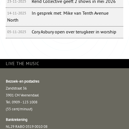
Rend Collective geeft 2 shows in mei 2026
23-11-2025
In gesprek met: Mike van Tenth Avenue
14-11-2025
North
Cory Asbury open over terugkeer in worship
05-11-2025
LIVE THE MUSIC
Bezoek- en postadres
Zandstraat 36
3901 CM Veenendaal
Tel. 0909 - 123 1008
(55 cent/minuut)
Bankrekening
NL29 RABO 0319 0010 08