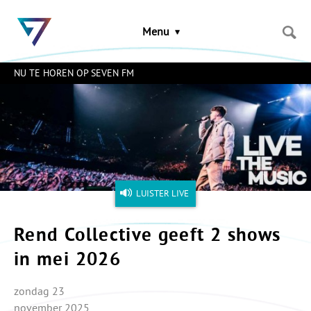
Sla
links
Menu
over
Spring
naar
NU TE HOREN OP SEVEN FM
de
inhoud
Naar
het
menu
LUISTER LIVE
Rend Collective geeft 2 shows
in mei 2026
zondag 23
november 2025