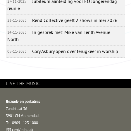
Jubileum aanleiding voor EO Jongerendag
27-11-2025
reünie
Rend Collective geeft 2 shows in mei 2026
23-11-2025
In gesprek met: Mike van Tenth Avenue
14-11-2025
North
Cory Asbury open over terugkeer in worship
05-11-2025
LIVE THE MUSIC
Bezoek- en postadres
Zandstraat 36
3901 CM Veenendaal
Tel. 0909 - 123 1008
(55 cent/minuut)