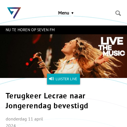
Sla
links
Menu
over
Spring
naar
NU TE HOREN OP SEVEN FM
de
inhoud
Naar
het
menu
LUISTER LIVE
Terugkeer Lecrae naar
Jongerendag bevestigd
donderdag 11 april
2024