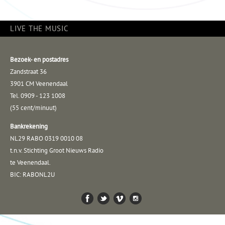
LIVE THE MUSIC
Bezoek- en postadres
Zandstraat 36
3901 CM Veenendaal
Tel. 0909 - 123 1008
(55 cent/minuut)
Bankrekening
NL29 RABO 0319 0010 08
t.n.v. Stichting Groot Nieuws Radio
te Veenendaal.
BIC: RABONL2U