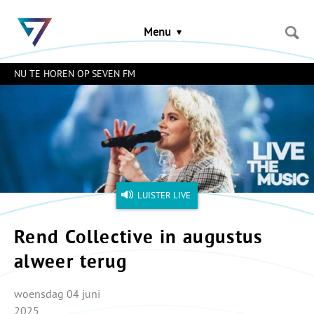
Sla
links
Menu
over
Spring
naar
NU TE HOREN OP SEVEN FM
de
inhoud
Naar
het
menu
LUISTER LIVE
Rend Collective in augustus
alweer terug
woensdag 04 juni
2025