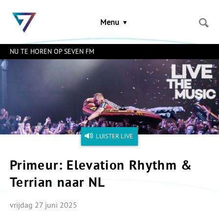
Sla
links
Menu
over
Spring
naar
NU TE HOREN OP SEVEN FM
de
inhoud
Naar
het
menu
LUISTER LIVE
Primeur: Elevation Rhythm &
Terrian naar NL
vrijdag 27 juni 2025