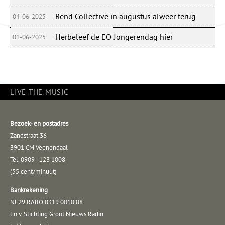
Rend Collective in augustus alweer terug
04-06-2025
Herbeleef de EO Jongerendag hier
01-06-2025
LIVE THE MUSIC
Bezoek- en postadres
Zandstraat 36
3901 CM Veenendaal
Tel. 0909 - 123 1008
(55 cent/minuut)
Bankrekening
NL29 RABO 0319 0010 08
t.n.v. Stichting Groot Nieuws Radio