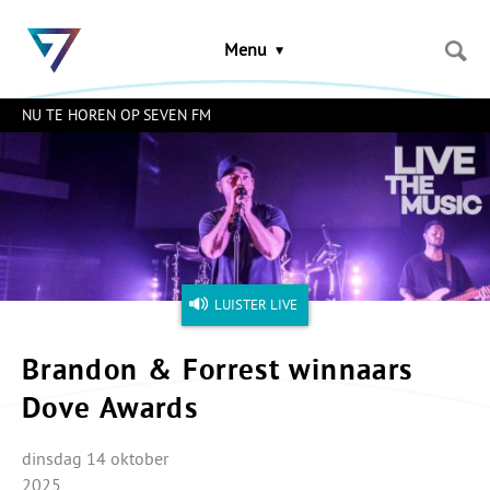
Sla
links
Menu
over
Spring
naar
NU TE HOREN OP SEVEN FM
de
inhoud
Naar
het
menu
LUISTER LIVE
Brandon & Forrest winnaars
Dove Awards
dinsdag 14 oktober
2025