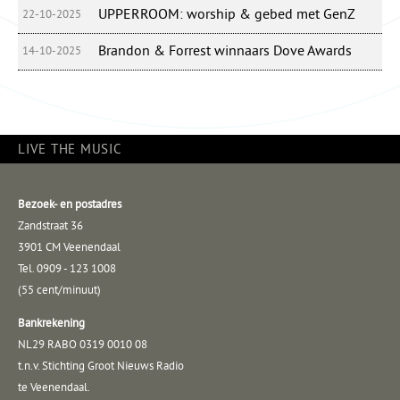
UPPERROOM: worship & gebed met GenZ
22-10-2025
Brandon & Forrest winnaars Dove Awards
14-10-2025
LIVE THE MUSIC
Bezoek- en postadres
Zandstraat 36
3901 CM Veenendaal
Tel. 0909 - 123 1008
(55 cent/minuut)
Bankrekening
NL29 RABO 0319 0010 08
t.n.v. Stichting Groot Nieuws Radio
te Veenendaal.