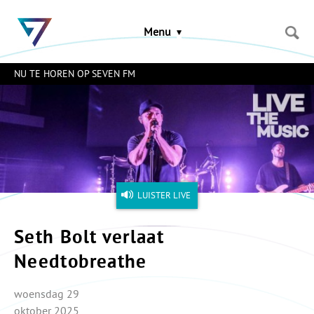
Sla
links
Menu
over
Spring
naar
NU TE HOREN OP SEVEN FM
de
inhoud
Naar
het
menu
LUISTER LIVE
Seth Bolt verlaat
Needtobreathe
woensdag 29
oktober 2025