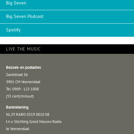
Big Seven
Big Seven Podcast
Spotify
LIVE THE MUSIC
Bezoek- en postadres
Zandstraat 36
3901 CM Veenendaal
Tel. 0909 - 123 1008
(55 cent/minuut)
Bankrekening
NL29 RABO 0319 0010 08
t.n.v. Stichting Groot Nieuws Radio
te Veenendaal.