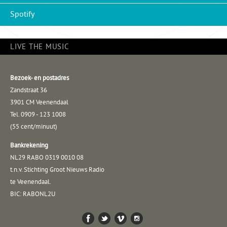
Spotify
LIVE THE MUSIC
Bezoek- en postadres
Zandstraat 36
3901 CM Veenendaal
Tel. 0909 - 123 1008
(55 cent/minuut)
Bankrekening
NL29 RABO 0319 0010 08
t.n.v. Stichting Groot Nieuws Radio
te Veenendaal.
BIC: RABONL2U