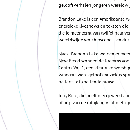
geloofsverhalen jongeren wereldwij
Brandon Lake is een Amerikaanse wo
energieke liveshows en teksten die m
die je meeneemt van twijfel naar ve
wereldwijde worshipscene – en dus o
Naast Brandon Lake werden er meer ch
New Breed wonnen de Grammy voor 
Coritos Vol. 1, een kleurrijke worsh
winnaars zien: geloofsmuziek is spr
ballads tot knallende praise.
Jerry Role, die heeft meegewerkt aa
afloop van de uitrijking viral met zi