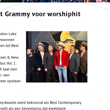
t Grammy voor worshiphit
andon Lake
gewonnen
en tot Best
srael & New
os Vol. 1.
 laat zien
n: een
weer opstaan
ammy Awards werd bekroond als Best Contemporary
voelt als een bevestiging dat kwetsbare