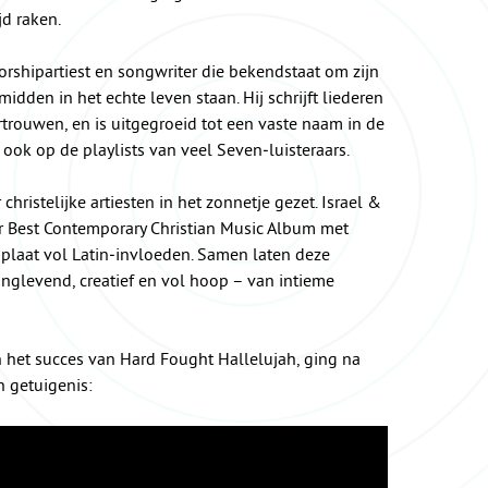
d raken.
rshipartiest en songwriter die bekendstaat om zijn
idden in het echte leven staan. Hij schrijft liederen
rtrouwen, en is uitgegroeid tot een vaste naam in de
ok op de playlists van veel Seven‑luisteraars.
ristelijke artiesten in het zonnetje gezet. Israel &
Best Contemporary Christian Music Album met
ipplaat vol Latin‑invloeden. Samen laten deze
inglevend, creatief en vol hoop – van intieme
n het succes van Hard Fought Hallelujah, ging na
jn getuigenis: