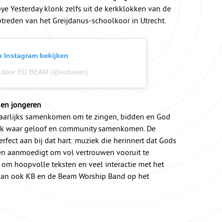
e Yesterday klonk zelfs uit de kerkklokken van de
reden van het Greijdanus-schoolkoor in Utrecht.
op Instagram bekijken
ld door EO BEAM (@eobeam)
en jongeren
jaarlijks samenkomen om te zingen, bidden en God
plek waar geloof en community samenkomen. De
fect aan bij dat hart: muziek die herinnert dat Gods
eren aanmoedigt om vol vertrouwen vooruit te
om hoopvolle teksten en veel interactie met het
taan ook KB en de Beam Worship Band op het