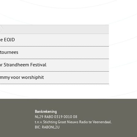
de EOJD
 tournees
r Strandheem Festival
ammy voor worshiphit
Bankrekening
NL29 RABO 0319 0010 08
t.n.v. Stichting Groot Nieuws Radio te Veenendaal.
BIC: RABONL2U