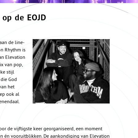
 op de EOJD
an de line-
on Rhythm is
van Elevation
ix van pop,
e stijl
 die God
van het
oep ook al
eenendaal.
oor de vijftigste keer georganiseerd, een moment
n én vooruitblikken. De aankondiging van Elevation