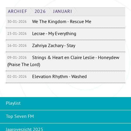
ARCHIEF
2026
JANUARI
We The Kingdom - Rescue Me
30-01-2026
Lecrae - My Everything
23-01-2026
Zahriya Zachary - Stay
16-01-2026
Strings & Heart en Claire Leslie - Honeydew
09-01-2026
(Praise The Lord)
Elevation Rhythm - Washed
02-01-2026
Playlist
Top Seven FM
Jaaroverzicht 2025