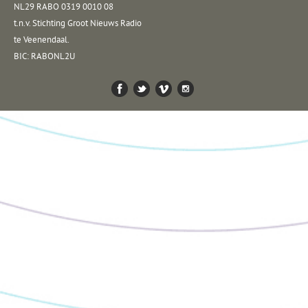
NL29 RABO 0319 0010 08
t.n.v. Stichting Groot Nieuws Radio
te Veenendaal.
BIC: RABONL2U