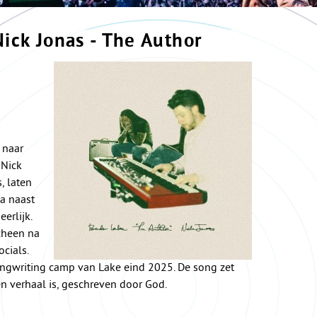
ick Jonas - The Author
 naar
Nick
, laten
ma naast
erlijk.
cheen na
cials.
ongwriting camp van Lake eind 2025. De song zet
een verhaal is, geschreven door God.