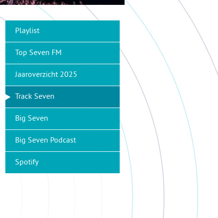
Playlist
Top Seven FM
Jaaroverzicht 2025
Track Seven
Big Seven
Big Seven Podcast
Spotify