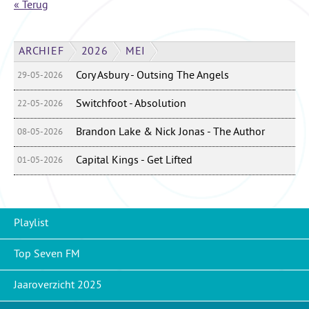
« Terug
ARCHIEF
2026
MEI
Cory Asbury - Outsing The Angels
29-05-2026
Switchfoot - Absolution
22-05-2026
Brandon Lake & Nick Jonas - The Author
08-05-2026
Capital Kings - Get Lifted
01-05-2026
Playlist
Top Seven FM
Jaaroverzicht 2025