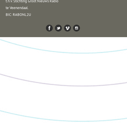
t.n.v. Stichting Groot Nieuws Radio
te Veenendaal.
BIC: RABONL2U