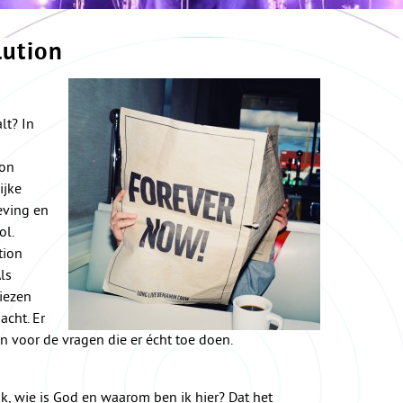
lution
lt? In
Jon
ijke
geving en
ol.
tion
ls
liezen
acht. Er
 voor de vragen die er écht toe doen.
k, wie is God en waarom ben ik hier? Dat het