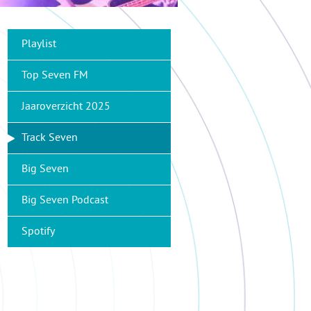
Playlist
Top Seven FM
Jaaroverzicht 2025
Track Seven
Big Seven
Big Seven Podcast
Spotify